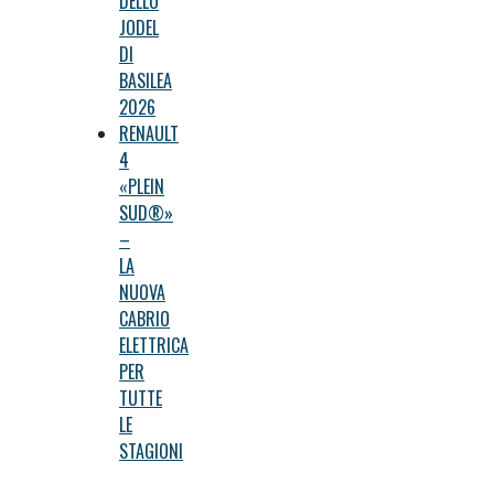
DELLO
JODEL
DI
BASILEA
2026
RENAULT
4
«PLEIN
SUD®»
–
LA
NUOVA
CABRIO
ELETTRICA
PER
TUTTE
LE
STAGIONI