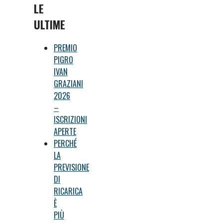
LE
ULTIME
PREMIO
PIGRO
IVAN
GRAZIANI
2026
–
ISCRIZIONI
APERTE
PERCHÉ
LA
PREVISIONE
DI
RICARICA
È
PIÙ