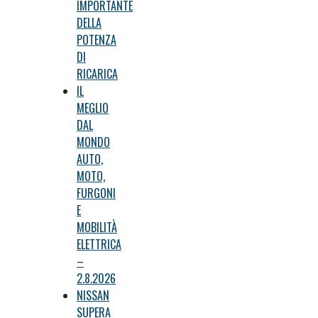
IMPORTANTE
DELLA
POTENZA
DI
RICARICA
IL
MEGLIO
DAL
MONDO
AUTO,
MOTO,
FURGONI
E
MOBILITÀ
ELETTRICA
–
2.8.2026
NISSAN
SUPERA