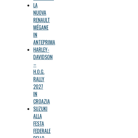
LA
NUOVA
RENAULT
MÉGANE
IN
ANTEPRIMA
HARLEY-
DAVIDSON
–
H.O.G.
RALLY
2027
IN
CROAZIA
SUZUKI
ALLA
FESTA
FEDERALE