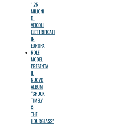
1,25
MILIONI
DI
VEICOLI
ELETTRIFICATI
IN
EUROPA
ROLE
MODEL
PRESENTA
IL
NUOVO
ALBUM
“CHUCK
TIMELY
&
THE
HOURGLASS”