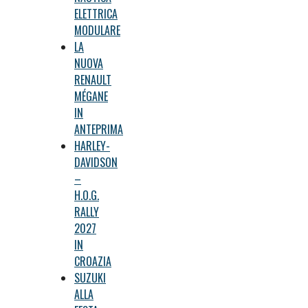
ELETTRICA
MODULARE
LA
NUOVA
RENAULT
MÉGANE
IN
ANTEPRIMA
HARLEY-
DAVIDSON
–
H.O.G.
RALLY
2027
IN
CROAZIA
SUZUKI
ALLA