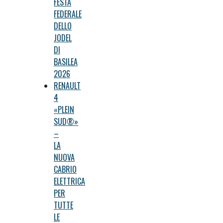
FESTA
FEDERALE
DELLO
JODEL
DI
BASILEA
2026
RENAULT
4
«PLEIN
SUD®»
–
LA
NUOVA
CABRIO
ELETTRICA
PER
TUTTE
LE