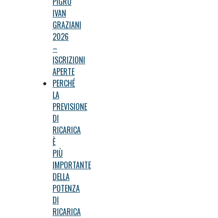
PIGRO
IVAN
GRAZIANI
2026
–
ISCRIZIONI
APERTE
PERCHÉ
LA
PREVISIONE
DI
RICARICA
È
PIÙ
IMPORTANTE
DELLA
POTENZA
DI
RICARICA