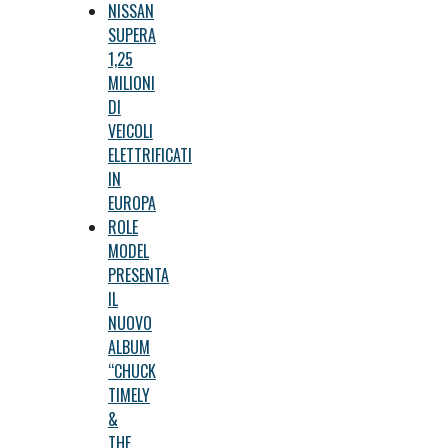
NISSAN
SUPERA
1,25
MILIONI
DI
VEICOLI
ELETTRIFICATI
IN
EUROPA
ROLE
MODEL
PRESENTA
IL
NUOVO
ALBUM
“CHUCK
TIMELY
&
THE