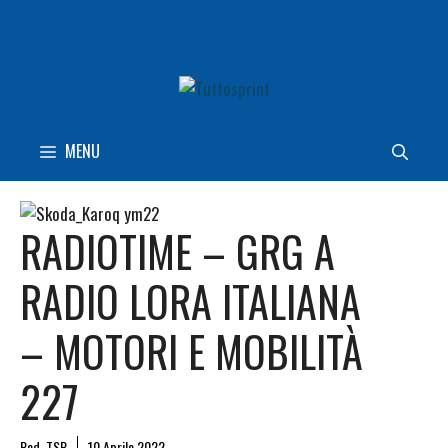
Vai
al
contenuto
MENU
RADIOTIME – GRG A
RADIO LORA ITALIANA
– MOTORI E MOBILITÀ
227
Red. TSP
10 Aprile 2022