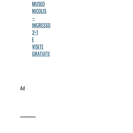
MUSEO
NICOLIS
–
INGRESSO
2×1
E
VISITE
GRATUITE
Ad