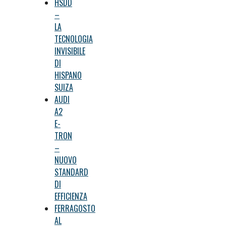
HSDD
–
LA
TECNOLOGIA
INVISIBILE
DI
HISPANO
SUIZA
AUDI
A2
E-
TRON
–
NUOVO
STANDARD
DI
EFFICIENZA
FERRAGOSTO
AL