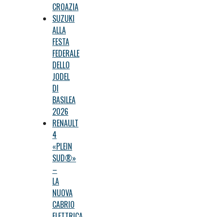
CROAZIA
SUZUKI
ALLA
FESTA
FEDERALE
DELLO
JODEL
DI
BASILEA
2026
RENAULT
4
«PLEIN
SUD®»
–
LA
NUOVA
CABRIO
ELETTRICA