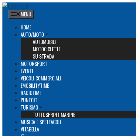
Vai
al
MENU
contenuto
HOME
AUTO/MOTO
AUTOMOBILI
MOTOCICLETTE
SU STRADA
MOTORSPORT
EVENTI
VEICOLI COMMERCIALI
EMOBILITYTIME
RADIOTIME
PUNTOIT
TURISMO
TUTTOSPRINT MARINE
MUSICA E SPETTACOLI
VITABELLA