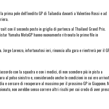
a prima pole dell’inedito GP di Tailandia davanti a Valentino Rossi e ad
riera.
rcuit con il secondo posto in griglia di partenza al Thailand Grand Prix.
vistar Yamaha MotoGP hanno nuovamente ritrovato le prime file in
. Jorge Lorenzo, infortunatosi ieri, rinuncia alla gara e rientrerà per il G
d’accordo con la squadra e con i medici, di non scendere più in pista a
a al polso sinistro e, considerando anche le condizioni in cui ero arriva
dia e cercare di recuperare al massimo per il prossimo GP in Giappone. 
ionato, non avrebbe senso correre altri rischi per cui credo di aver pres