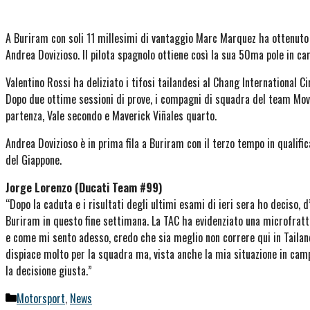
A Buriram con soli 11 millesimi di vantaggio Marc Marquez ha ottenuto l
Andrea Dovizioso. Il pilota spagnolo ottiene così la sua 50ma pole in car
Valentino Rossi ha deliziato i tifosi tailandesi al Chang International Ci
Dopo due ottime sessioni di prove, i compagni di squadra del team Mo
partenza, Vale secondo e Maverick Viñales quarto.
Andrea Dovizioso è in prima fila a Buriram con il terzo tempo in qualifica
del Giappone.
Jorge Lorenzo (Ducati Team #99)
“Dopo la caduta e i risultati degli ultimi esami di ieri sera ho deciso, 
Buriram in questo fine settimana. La TAC ha evidenziato una microfrattur
e come mi sento adesso, credo che sia meglio non correre qui in Tailan
dispiace molto per la squadra ma, vista anche la mia situazione in camp
la decisione giusta.”
Categorie
Motorsport
,
News