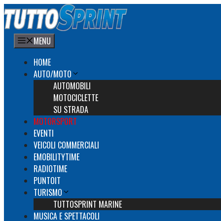
Vai
al
contenuto
MENU
HOME
AUTO/MOTO
AUTOMOBILI
MOTOCICLETTE
SU STRADA
MOTORSPORT
EVENTI
VEICOLI COMMERCIALI
EMOBILITYTIME
RADIOTIME
PUNTOIT
TURISMO
TUTTOSPRINT MARINE
MUSICA E SPETTACOLI