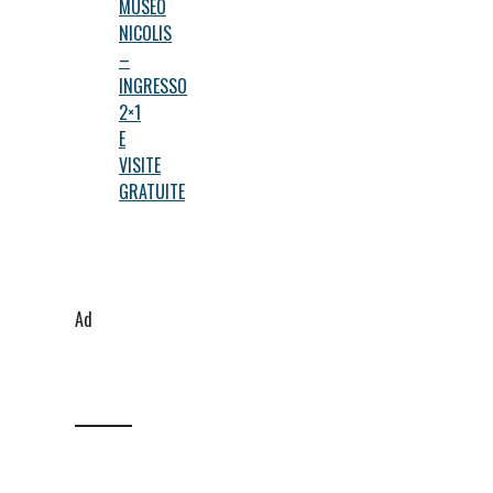
MUSEO
NICOLIS
–
INGRESSO
2×1
E
VISITE
GRATUITE
Ad