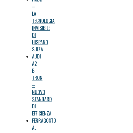
–
LA
TECNOLOGIA
INVISIBILE
DI
HISPANO
SUIZA
AUDI
A2
E-
TRON
–
NUOVO
STANDARD
DI
EFFICIENZA
FERRAGOSTO
AL