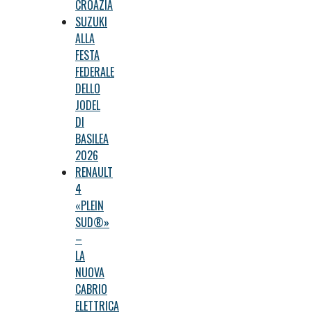
CROAZIA
SUZUKI
ALLA
FESTA
FEDERALE
DELLO
JODEL
DI
BASILEA
2026
RENAULT
4
«PLEIN
SUD®»
–
LA
NUOVA
CABRIO
ELETTRICA