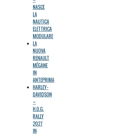
NASCE
LA
NAUTICA
ELETTRICA
MODULARE
LA
NUOVA
RENAULT
MÉGANE
IN
ANTEPRIMA
HARLEY-
DAVIDSON
–
H.O.G.
RALLY
2027
IN