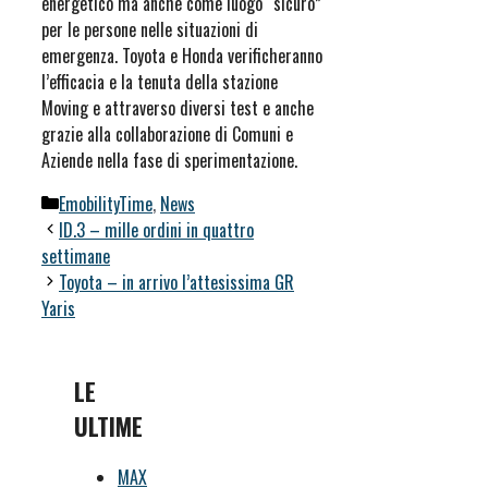
energetico ma anche come luogo “sicuro”
per le persone nelle situazioni di
emergenza. Toyota e Honda verificheranno
l’efficacia e la tenuta della stazione
Moving e attraverso diversi test e anche
grazie alla collaborazione di Comuni e
Aziende nella fase di sperimentazione.
Categorie
EmobilityTime
,
News
ID.3 – mille ordini in quattro
settimane
Toyota – in arrivo l’attesissima GR
Yaris
LE
ULTIME
MAX