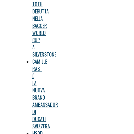
TOTH
DEBUTTA
NELLA
BAGGER
WORLD
CUP
A
SILVERSTONE
CAMILLE
RAST
È
LA
NUOVA
BRAND
AMBASSADOR
DI
DUCATI
SVIZZERA
HSDD