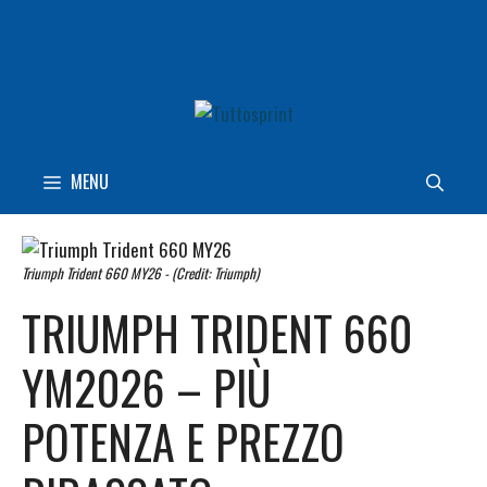
Vai
al
contenuto
MENU
Triumph Trident 660 MY26 - (Credit: Triumph)
TRIUMPH TRIDENT 660
YM2026 – PIÙ
POTENZA E PREZZO