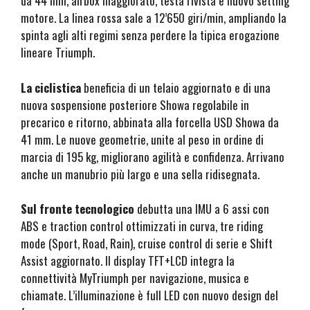
da 44 mm, airbox maggiorato, testa rivista e nuovo setting
motore. La linea rossa sale a 12’650 giri/min, ampliando la
spinta agli alti regimi senza perdere la tipica erogazione
lineare Triumph.
La ciclistica
beneficia di un telaio aggiornato e di una
nuova sospensione posteriore Showa regolabile in
precarico e ritorno, abbinata alla forcella USD Showa da
41 mm. Le nuove geometrie, unite al peso in ordine di
marcia di 195 kg, migliorano agilità e confidenza. Arrivano
anche un manubrio più largo e una sella ridisegnata.
Sul fronte tecnologico
debutta una IMU a 6 assi con
ABS e traction control ottimizzati in curva, tre riding
mode (Sport, Road, Rain), cruise control di serie e Shift
Assist aggiornato. Il display TFT+LCD integra la
connettività MyTriumph per navigazione, musica e
chiamate. L’illuminazione è full LED con nuovo design del