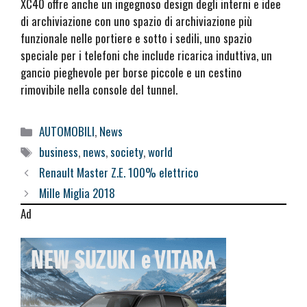
XC40 offre anche un ingegnoso design degli interni e idee
di archiviazione con uno spazio di archiviazione più
funzionale nelle portiere e sotto i sedili, uno spazio
speciale per i telefoni che include ricarica induttiva, un
gancio pieghevole per borse piccole e un cestino
rimovibile nella console del tunnel.
Categorie
AUTOMOBILI
,
News
Tag
business
,
news
,
society
,
world
Renault Master Z.E. 100% elettrico
Mille Miglia 2018
Ad