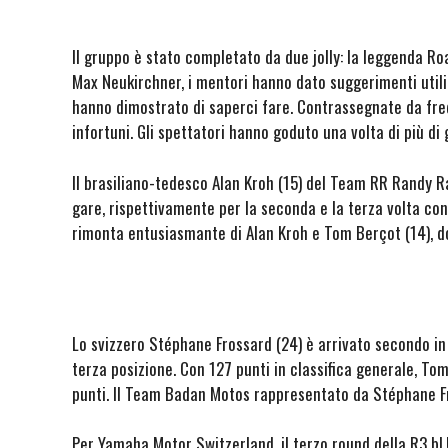
Il gruppo è stato completato da due jolly: la leggenda Ro
Max Neukirchner, i mentori hanno dato suggerimenti utili a
hanno dimostrato di saperci fare. Contrassegnate da freq
infortuni. Gli spettatori hanno goduto una volta di più di 
Il brasiliano-tedesco Alan Kroh (15) del Team RR Randy Ra
gare, rispettivamente per la seconda e la terza volta co
rimonta entusiasmante di Alan Kroh e Tom Berçot (14), do
Lo svizzero Stéphane Frossard (24) è arrivato secondo in 
terza posizione. Con 127 punti in classifica generale, T
punti. Il Team Badan Motos rappresentato da Stéphane Fro
Per Yamaha Motor Switzerland, il terzo round della R3 b