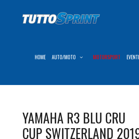
Vai
al
contenuto
HOME
AUTO/MOTO
MOTORSPORT
EVENT
YAMAHA R3 BLU CRU
CUP SWITZERLAND 201