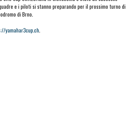
quadre e i piloti si stanno preparando per il prossimo turno di
otodromo di Brno.
s://yamahar3cup.ch
.