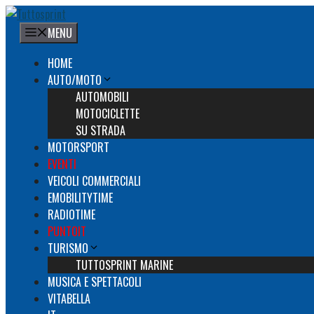
Vai
al
MENU
contenuto
HOME
AUTO/MOTO
AUTOMOBILI
MOTOCICLETTE
SU STRADA
MOTORSPORT
EVENTI
VEICOLI COMMERCIALI
EMOBILITYTIME
RADIOTIME
PUNTOIT
TURISMO
TUTTOSPRINT MARINE
MUSICA E SPETTACOLI
VITABELLA