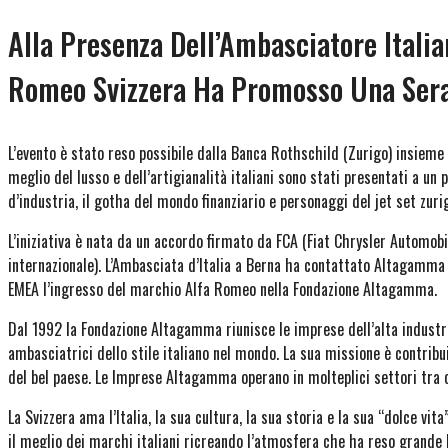
Alla Presenza Dell’Ambasciatore Italia
Romeo Svizzera Ha Promosso Una Sera
L’evento è stato reso possibile dalla Banca Rothschild (Zurigo) insieme a
meglio del lusso e dell’artigianalità italiani sono stati presentati a un 
d’industria, il gotha del mondo finanziario e personaggi del jet set zuri
L’iniziativa è nata da un accordo firmato da FCA (Fiat Chrysler Automobil
internazionale). L’Ambasciata d’Italia a Berna ha contattato Altagamma p
EMEA l’ingresso del marchio Alfa Romeo nella Fondazione Altagamma.
Dal 1992 la Fondazione Altagamma riunisce le imprese dell’alta industr
ambasciatrici dello stile italiano nel mondo. La sua missione è contribui
del bel paese. Le Imprese Altagamma operano in molteplici settori tra c
La Svizzera ama l’Italia, la sua cultura, la sua storia e la sua “dolce v
il meglio dei marchi italiani ricreando l’atmosfera che ha reso grande l