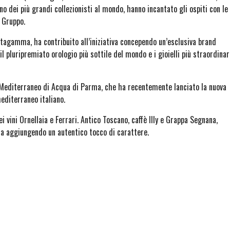
 dei più grandi collezionisti al mondo, hanno incantato gli ospiti con le
l Gruppo.
Altagamma, ha contribuito all’iniziativa concependo un’esclusiva brand
l pluripremiato orologio più sottile del mondo e i gioielli più straordinar
lu Mediterraneo di Acqua di Parma, che ha recentemente lanciato la nuova
mediterraneo italiano.
ei vini Ornellaia e Ferrari. Antico Toscano, caffè Illy e Grappa Segnana,
ata aggiungendo un autentico tocco di carattere.