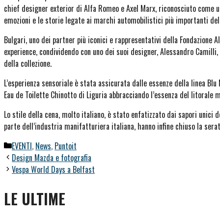
chief designer exterior di Alfa Romeo e Axel Marx, riconosciuto come uno
emozioni e le storie legate ai marchi automobilistici più importanti de
Bulgari, uno dei partner più iconici e rappresentativi della Fondazione 
experience, condividendo con uno dei suoi designer, Alessandro Camilli, i
della collezione.
L’esperienza sensoriale è stata assicurata dalle essenze della linea B
Eau de Toilette Chinotto di Liguria abbracciando l’essenza del litorale 
Lo stile della cena, molto italiano, è stato enfatizzato dai sapori unici d
parte dell’industria manifatturiera italiana, hanno infine chiuso la ser
Categorie
EVENTI
,
News
,
Puntoit
Design Mazda e fotografia
Vespa World Days a Belfast
LE ULTIME