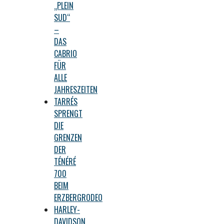
„PLEIN
SUD“
–
DAS
CABRIO
FÜR
ALLE
JAHRESZEITEN
TARRÉS
SPRENGT
DIE
GRENZEN
DER
TÉNÉRÉ
700
BEIM
ERZBERGRODEO
HARLEY-
DAVIDSON