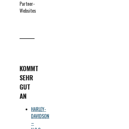
Partner-
Websites
KOMMT
SEHR
GUT
AN
HARLEY-
DAVIDSON
–