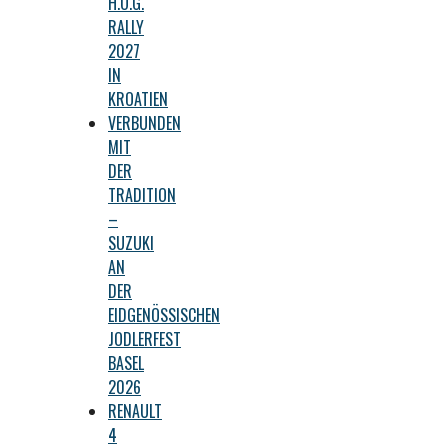
H.O.G.
RALLY
2027
IN
KROATIEN
VERBUNDEN
MIT
DER
TRADITION
–
SUZUKI
AN
DER
EIDGENÖSSISCHEN
JODLERFEST
BASEL
2026
RENAULT
4