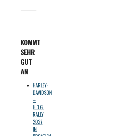
KOMMT
SEHR
GUT
AN
HARLEY-
DAVIDSON
–
H.O.G.
RALLY
2027
IN