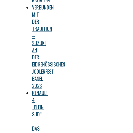
KROATIEN
VERBUNDEN
MIT
DER
TRADITION
–
SUZUKI
AN
DER
EIDGENÖSSISCHEN
JODLERFEST
BASEL
2026
RENAULT
4
„PLEIN
SUD“
–
DAS