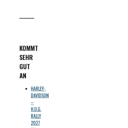
KOMMT
SEHR
GUT
AN
HARLEY-
DAVIDSON
–
H.O.G.
RALLY
2027