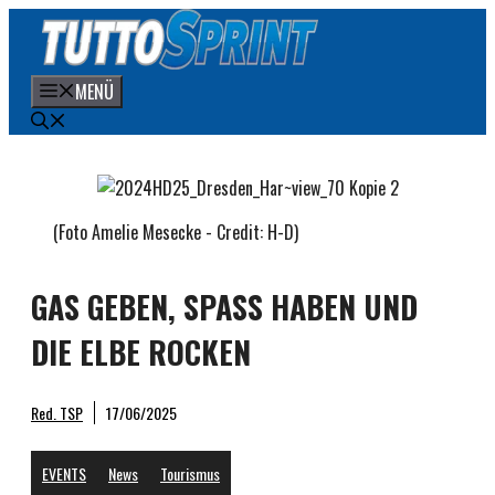
Zum
Inhalt
springen
MENÜ
(Foto Amelie Mesecke - Credit: H-D)
GAS GEBEN, SPASS HABEN UND
DIE ELBE ROCKEN
Red. TSP
17/06/2025
EVENTS
News
Tourismus