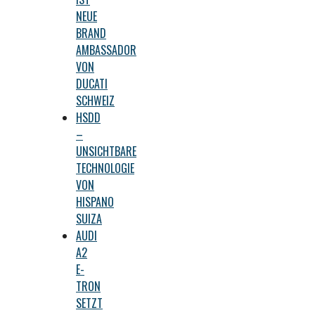
NEUE
BRAND
AMBASSADOR
VON
DUCATI
SCHWEIZ
HSDD
–
UNSICHTBARE
TECHNOLOGIE
VON
HISPANO
SUIZA
AUDI
A2
E-
TRON
SETZT