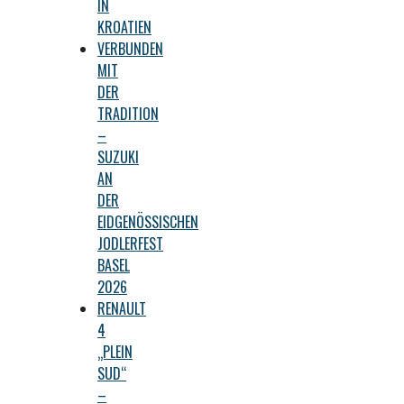
IN
KROATIEN
VERBUNDEN
MIT
DER
TRADITION
–
SUZUKI
AN
DER
EIDGENÖSSISCHEN
JODLERFEST
BASEL
2026
RENAULT
4
„PLEIN
SUD“
–