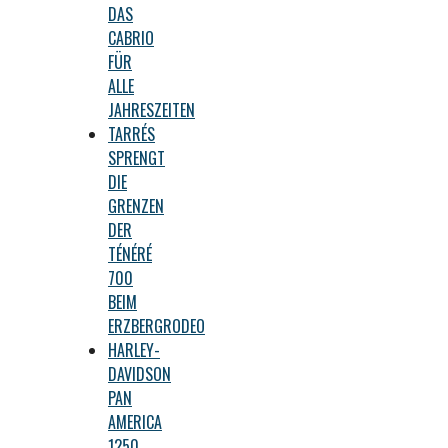
DAS
CABRIO
FÜR
ALLE
JAHRESZEITEN
TARRÉS
SPRENGT
DIE
GRENZEN
DER
TÉNÉRÉ
700
BEIM
ERZBERGRODEO
HARLEY-
DAVIDSON
PAN
AMERICA
1250