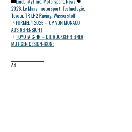
Kategorien
Schlagwörter
EmobilityTime
,
Motorsport
,
News
2026
,
Le Mans
,
motorsport
,
Technologie
,
Toyota
,
TR LH2 Racing
,
Wasserstoff
FORMEL 1 2026 – GP VON MONACO
AUS REIFENSICHT
TOYOTA C‑HR – DIE RÜCKKEHR EINER
MUTIGEN DESIGN‑IKONE
Ad