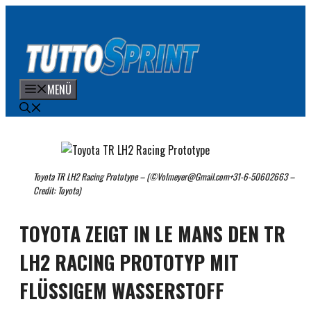
Zum
Inhalt
springen
MENÜ
Toyota TR LH2 Racing Prototype – (©Volmeyer@Gmail.com+31-6-50602663 –
Credit: Toyota)
TOYOTA ZEIGT IN LE MANS DEN TR
LH2 RACING PROTOTYP MIT
FLÜSSIGEM WASSERSTOFF