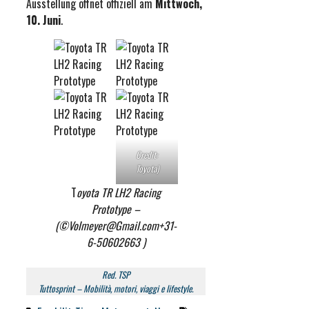
Ausstellung öffnet offiziell am
Mittwoch,
10. Juni
.
Credit:
Toyota)
T
oyota TR LH2 Racing
Prototype –
(©Volmeyer@Gmail.com+31-
6-50602663 )
Red. TSP
Tuttosprint – Mobilità, motori, viaggi e lifestyle.