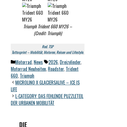
Triumph Trident 660 MY26 –
(Credit: Triumph)
Red. TSP
Tuttosprint – Mobilität, Motoren, Reisen und Lifestyle.
Kategorien
Schlagwörter
Motorrad
,
News
2026
,
Dreizylinder
,
Motorrad Neuheiten
,
Roadster
,
Trident
660
,
Triumph
MICROLINO X GLACIERSALIVE – ICE IS
LIFE
L‑CATEGORY: DAS FEHLENDE PUZZLETEIL
DER URBANEN MOBILITÄT
DIE