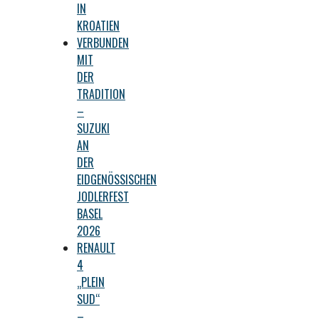
IN
KROATIEN
VERBUNDEN
MIT
DER
TRADITION
–
SUZUKI
AN
DER
EIDGENÖSSISCHEN
JODLERFEST
BASEL
2026
RENAULT
4
„PLEIN
SUD“
–