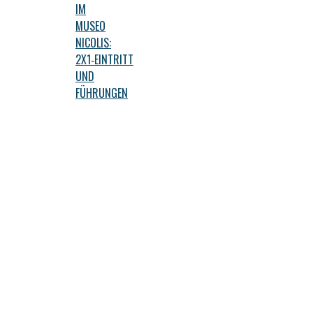
IM
MUSEO
NICOLIS:
2X1‑EINTRITT
UND
FÜHRUNGEN