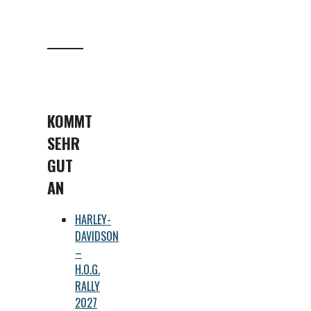
KOMMT
SEHR
GUT
AN
HARLEY-
DAVIDSON
–
H.O.G.
RALLY
2027