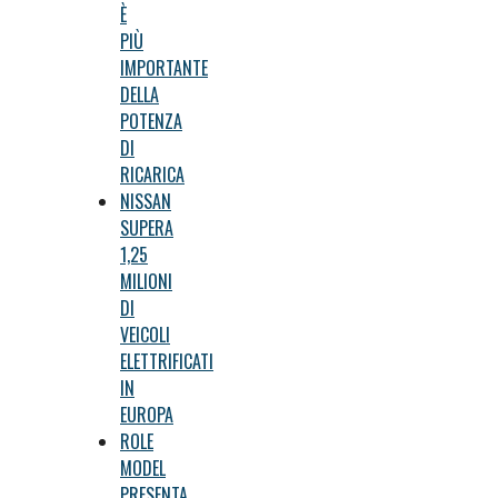
È
PIÙ
IMPORTANTE
DELLA
POTENZA
DI
RICARICA
NISSAN
SUPERA
1,25
MILIONI
DI
VEICOLI
ELETTRIFICATI
IN
EUROPA
ROLE
MODEL
PRESENTA