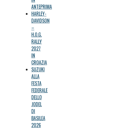
ANTEPRIMA
HARLEY-
DAVIDSON
–
H.O.G.
RALLY
2027
IN
CROAZIA
SUZUKI
ALLA
FESTA
FEDERALE
DELLO
JODEL
DI
BASILEA
2026