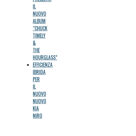
IL
NUOVO
ALBUM
“CHUCK
TIMELY
&
THE
HOURGLASS”
EFFICIENZA
IBRIDA
PER
IL
NUOVO
NUOVO
KIA
NIRO