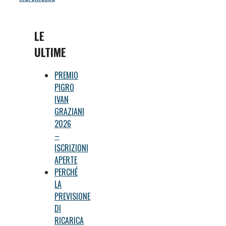
LE
ULTIME
PREMIO
PIGRO
IVAN
GRAZIANI
2026
–
ISCRIZIONI
APERTE
PERCHÉ
LA
PREVISIONE
DI
RICARICA