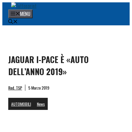
Vai
al
MENU
contenuto
JAGUAR I-PACE È «AUTO
DELL’ANNO 2019»
Red. TSP
5 Marzo 2019
AUTOMOBILI
News