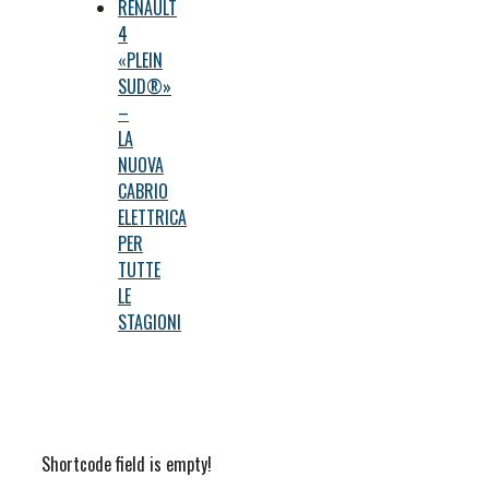
RENAULT
4
«PLEIN
SUD®»
–
LA
NUOVA
CABRIO
ELETTRICA
PER
TUTTE
LE
STAGIONI
Shortcode field is empty!