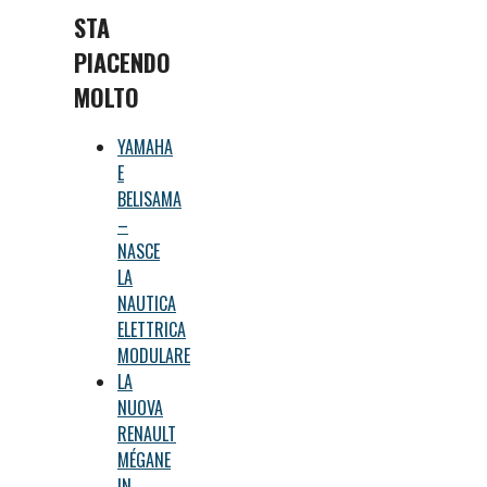
STA
PIACENDO
MOLTO
YAMAHA
E
BELISAMA
–
NASCE
LA
NAUTICA
ELETTRICA
MODULARE
LA
NUOVA
RENAULT
MÉGANE
IN