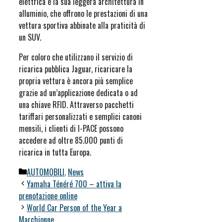
elettrica e la sua leggera architettura in
alluminio, che offrono le prestazioni di una
vettura sportiva abbinate alla praticità di
un SUV.
Per coloro che utilizzano il servizio di
ricarica pubblica Jaguar, ricaricare la
propria vettura è ancora più semplice
grazie ad un’applicazione dedicata o ad
una chiave RFID. Attraverso pacchetti
tariffari personalizzati e semplici canoni
mensili, i clienti di I-PACE possono
accedere ad oltre 85.000 punti di
ricarica in tutta Europa.
Categorie
AUTOMOBILI
,
News
Yamaha Ténéré 700 – attiva la
prenotazione online
World Car Person of the Year a
Marchionne