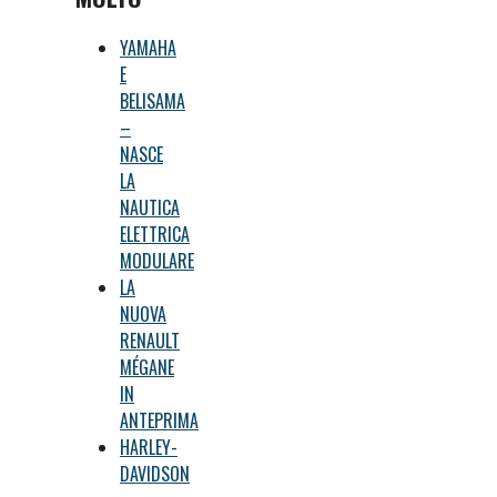
YAMAHA
E
BELISAMA
–
NASCE
LA
NAUTICA
ELETTRICA
MODULARE
LA
NUOVA
RENAULT
MÉGANE
IN
ANTEPRIMA
HARLEY-
DAVIDSON