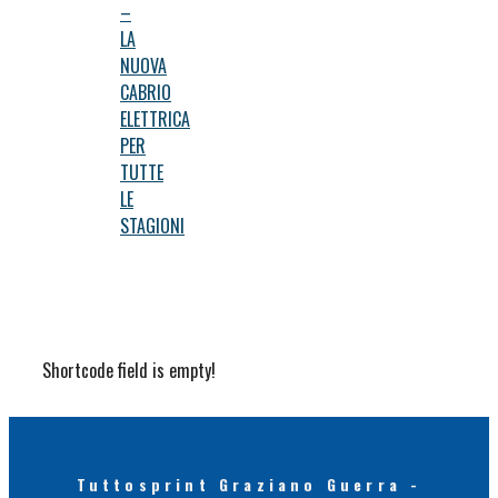
–
LA
NUOVA
CABRIO
ELETTRICA
PER
TUTTE
LE
STAGIONI
Shortcode field is empty!
Tuttosprint Graziano Guerra -