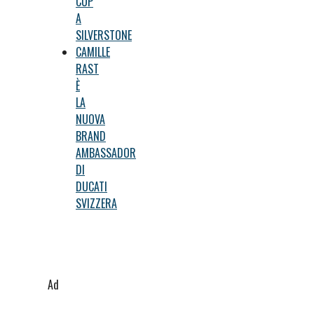
CUP
A
SILVERSTONE
CAMILLE
RAST
È
LA
NUOVA
BRAND
AMBASSADOR
DI
DUCATI
SVIZZERA
Ad