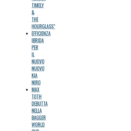
TIMELY
&
THE
HOURGLASS”
EFFICIENZA
IBRIDA
PER
IL
NUOVO
NUOVO
KIA
NIRO
MAX
TOTH
DEBUTTA
NELLA
BAGGER
WORLD