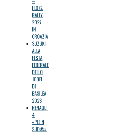
–
H.O.G.
RALLY
2027
IN
CROAZIA
SUZUKI
ALLA
FESTA
FEDERALE
DELLO
JODEL
DI
BASILEA
2026
RENAULT
4
«PLEIN
SUD®»