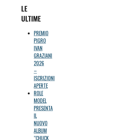
LE
ULTIME
PREMIO
PIGRO
IVAN
GRAZIANI
2026
–
ISCRIZIONI
APERTE
ROLE
MODEL
PRESENTA
IL
NUOVO
ALBUM
“CHUCK