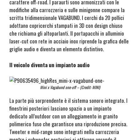
carattere off‑road. I paraurti sono armonizzati con le
modifiche alla carrozzeria e sulle minigonne compare la
scritta tridimensionale VAGABUND. I cerchi da 20 pollici
adottano copricerchi stampati in 3D con design chiuso
che richiama gli altoparlanti. Il portapacchi in alluminio
laser‑cut con rete in acciaio inox riprende la grafica delle
griglie audio e diventa un elemento distintivo.
Il veicolo diventa un impianto audio
Mini x Vagabund one-off – (Credit: MINI)
La parte più sorprendente è il sistema sonoro integrato. I
finestrini posteriori lasciano spazio a un impianto
dedicato all’outdoor con un alloggiamento in granito
polimerico fuso che garantisce una riproduzione precisa.
Tweeter e mid‑range sono integrati nella carrozzeria
mentre i subwoofer posteriori si attivano aprendo il