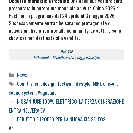
Debutto mondiale a Pechino
Una delle due vetture sarà
presentata in anteprima mondiale ad Auto China 2026 a
Pechino, in programma dal 24 aprile al 3 maggio 2026.
Successivamente entrambe saranno protagoniste di
attivazioni live orientate alla community. Le vetture sono
show car non destinate alla vendita.
Red. TSP
Tuttosprint – Mobilità, motori, viaggi e lifestyle.
Categorie
News
Tag
Countryman
,
design
,
festival
,
lifestyle
,
MINI
,
one‑off
,
sound system
,
Vagabund
NISSAN JUKE 100% ELETTRICO: LA TERZA GENERAZIONE
ENTRA NELL’ERA EV
DEBUTTO EUROPEO PER LA NUOVA KIA SELTOS
Ad