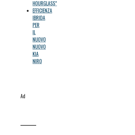
HOURGLASS”
EFFICIENZA
IBRIDA
PER
IL
NUOVO
NUOVO
KIA
NIRO
Ad