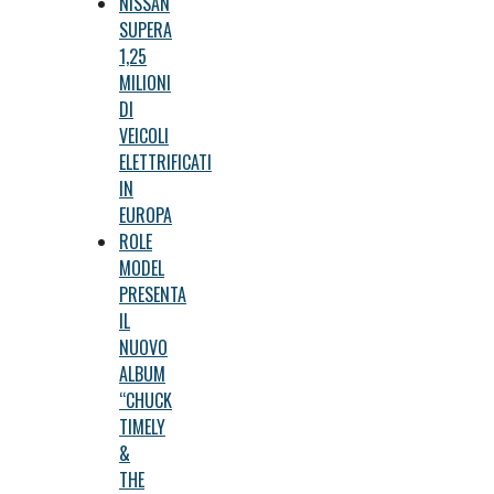
NISSAN
SUPERA
1,25
MILIONI
DI
VEICOLI
ELETTRIFICATI
IN
EUROPA
ROLE
MODEL
PRESENTA
IL
NUOVO
ALBUM
“CHUCK
TIMELY
&
THE