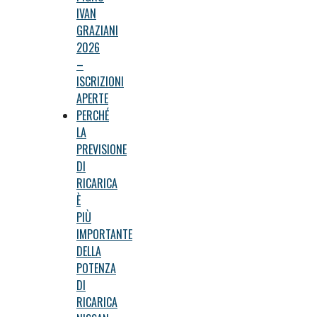
IVAN
GRAZIANI
2026
–
ISCRIZIONI
APERTE
PERCHÉ
LA
PREVISIONE
DI
RICARICA
È
PIÙ
IMPORTANTE
DELLA
POTENZA
DI
RICARICA