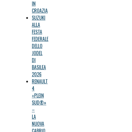
IN
CROAZIA
SUZUKI
ALLA
FESTA
FEDERALE
DELLO
JODEL
DI
BASILEA
2026
RENAULT
4
«PLEIN
SUD®»
–
LA
NUOVA
CABRIO