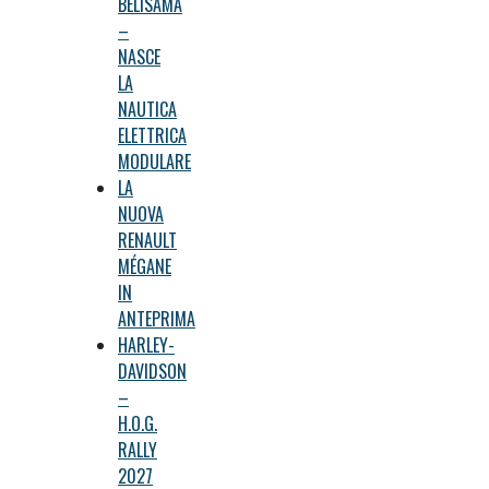
BELISAMA
–
NASCE
LA
NAUTICA
ELETTRICA
MODULARE
LA
NUOVA
RENAULT
MÉGANE
IN
ANTEPRIMA
HARLEY-
DAVIDSON
–
H.O.G.
RALLY
2027