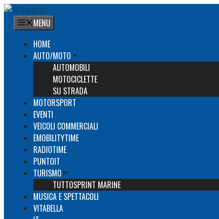
Vai
al
MENU
contenuto
HOME
AUTO/MOTO
AUTOMOBILI
MOTOCICLETTE
SU STRADA
MOTORSPORT
EVENTI
VEICOLI COMMERCIALI
EMOBILITYTIME
RADIOTIME
PUNTOIT
TURISMO
TUTTOSPRINT MARINE
MUSICA E SPETTACOLI
VITABELLA