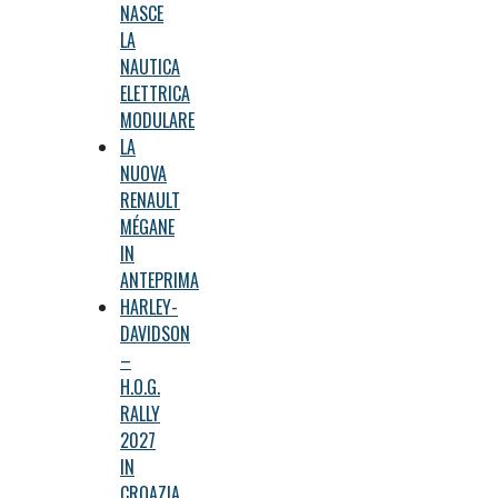
NASCE
LA
NAUTICA
ELETTRICA
MODULARE
LA
NUOVA
RENAULT
MÉGANE
IN
ANTEPRIMA
HARLEY-
DAVIDSON
–
H.O.G.
RALLY
2027
IN
CROAZIA