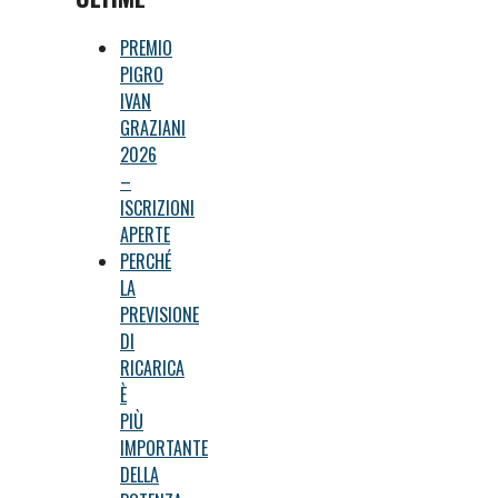
PREMIO
PIGRO
IVAN
GRAZIANI
2026
–
ISCRIZIONI
APERTE
PERCHÉ
LA
PREVISIONE
DI
RICARICA
È
PIÙ
IMPORTANTE
DELLA