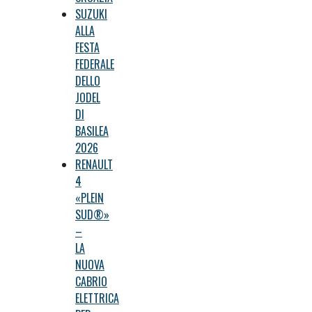
SUZUKI
ALLA
FESTA
FEDERALE
DELLO
JODEL
DI
BASILEA
2026
RENAULT
4
«PLEIN
SUD®»
–
LA
NUOVA
CABRIO
ELETTRICA