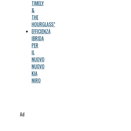
TIMELY
&
THE
HOURGLASS”
EFFICIENZA
IBRIDA
PER
IL
NUOVO
NUOVO
KIA
NIRO
Ad