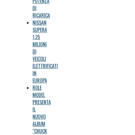
POTENZA
DI
RICARICA
NISSAN
SUPERA
1,25
MILIONI
DI
VEICOLI
ELETTRIFICATI
IN
EUROPA
ROLE
MODEL
PRESENTA
IL
NUOVO
ALBUM
“CHUCK