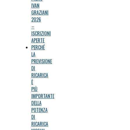
IVAN
GRAZIANI
2026
–
ISCRIZIONI
APERTE
PERCHÉ
LA
PREVISIONE
DI
RICARICA
È
PIÙ
IMPORTANTE
DELLA
POTENZA
DI
RICARICA