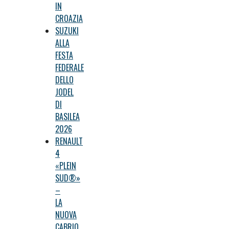
IN
CROAZIA
SUZUKI
ALLA
FESTA
FEDERALE
DELLO
JODEL
DI
BASILEA
2026
RENAULT
4
«PLEIN
SUD®»
–
LA
NUOVA
CABRIO