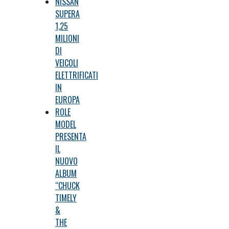
NISSAN
SUPERA
1,25
MILIONI
DI
VEICOLI
ELETTRIFICATI
IN
EUROPA
ROLE
MODEL
PRESENTA
IL
NUOVO
ALBUM
“CHUCK
TIMELY
&
THE