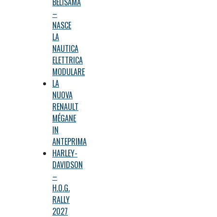
BELISAMA
–
NASCE
LA
NAUTICA
ELETTRICA
MODULARE
LA
NUOVA
RENAULT
MÉGANE
IN
ANTEPRIMA
HARLEY-
DAVIDSON
–
H.O.G.
RALLY
2027