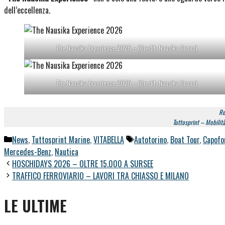
dell’eccellenza.
The Nausika Experience 2026 – (Credit: Nausika Group)
The Nausika Experience 2026 – (Credit: Nausika Group)
Re
Tuttosprint – Mobilità,
Categorie
Tag
News
,
Tuttosprint Marine
,
VITABELLA
Autotorino
,
Boat Tour
,
Capofo
Mercedes-Benz
,
Nautica
HOSCHIDAYS 2026 – OLTRE 15.000 A SURSEE
TRAFFICO FERROVIARIO – LAVORI TRA CHIASSO E MILANO
LE ULTIME