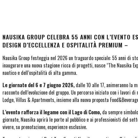
NAUSIKA GROUP CELEBRA 55 ANNI CON L’EVENTO E
DESIGN D’ECCELLENZA E OSPITALITÀ PREMIUM –
Nausika Group festeggia nel 2026 un traguardo speciale: 55 anni di stori
inaugurare una nuova stagione ricca di progetti, nasce “The Nausika Expe
nautico e dell’ospitalità di alta gamma.
Le giornate del 6 e 7 giugno 2026,
dalle 10 alle 17, animeranno la 
racconto dell’evoluzione del gruppo. Un percorso iniziato con i lavori d
Lodge, Villas & Apartments, insieme alla nuova proposta Food&Beverage
L’evento rafforza il legame con il Lago di Como,
da sempre simbolo d
giornate, Nausika aprirà le porte al pubblico e ai professionisti del setto
vivere, su prenotazione, esperienze esclusive.