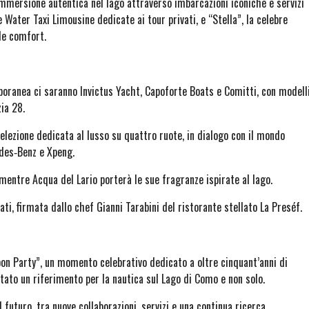
’immersione autentica nel lago attraverso imbarcazioni iconiche e servizi
Water Taxi Limousine dedicate ai tour privati, e “Stella”, la celebre
ale comfort.
poranea ci saranno Invictus Yacht, Capoforte Boats e Comitti, con modell
ia 28.
elezione dedicata al lusso su quattro ruote, in dialogo con il mondo
edes‑Benz e Xpeng.
, mentre Acqua del Lario porterà le sue fragranze ispirate al lago.
ati, firmata dallo chef Gianni Tarabini del ristorante stellato La Preséf.
oon Party”, un momento celebrativo dedicato a oltre cinquant’anni di
ntato un riferimento per la nautica sul Lago di Como e non solo.
 futuro, tra nuove collaborazioni, servizi e una continua ricerca