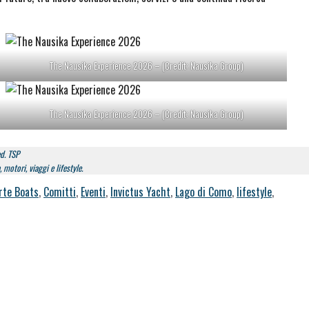
The Nausika Experience 2026 – (Credit: Nausika Group)
The Nausika Experience 2026 – (Credit: Nausika Group)
d. TSP
 motori, viaggi e lifestyle.
rte Boats
,
Comitti
,
Eventi
,
Invictus Yacht
,
Lago di Como
,
lifestyle
,