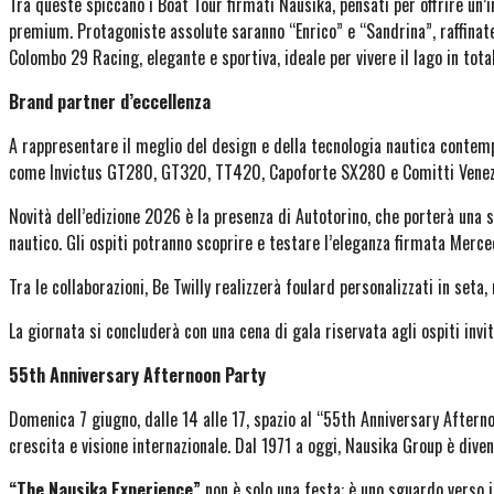
Tra queste spiccano i Boat Tour firmati Nausika, pensati per offrire un
premium. Protagoniste assolute saranno “Enrico” e “Sandrina”, raffinate 
Colombo 29 Racing, elegante e sportiva, ideale per vivere il lago in tot
Brand partner d’eccellenza
A rappresentare il meglio del design e della tecnologia nautica contem
come Invictus GT280, GT320, TT420, Capoforte SX280 e Comitti Venez
Novità dell’edizione 2026 è la presenza di Autotorino, che porterà una s
nautico. Gli ospiti potranno scoprire e testare l’eleganza firmata Merc
Tra le collaborazioni, Be Twilly realizzerà foulard personalizzati in seta
La giornata si concluderà con una cena di gala riservata agli ospiti invit
55th Anniversary Afternoon Party
Domenica 7 giugno, dalle 14 alle 17, spazio al “55th Anniversary Aftern
crescita e visione internazionale. Dal 1971 a oggi, Nausika Group è dive
“The Nausika Experience”
non è solo una festa: è uno sguardo verso il