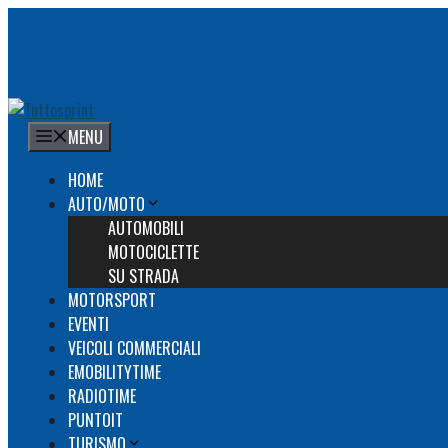
Vai
al
contenuto
MENU
HOME
AUTO/MOTO
AUTOMOBILI
MOTOCICLETTE
SU STRADA
MOTORSPORT
EVENTI
VEICOLI COMMERCIALI
EMOBILITYTIME
RADIOTIME
PUNTOIT
TURISMO