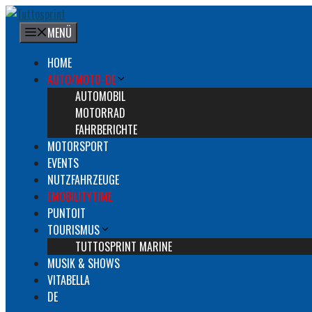
Zum
Inhalt
MENÜ
springen
HOME
AUTO/MOTO-DE
AUTOMOBIL
MOTORRAD
FAHRBERICHTE
MOTORSPORT
EVENTS
NUTZFAHRZEUGE
EMOBILITYTIME
PUNTOIT
TOURISMUS
TUTTOSPRINT MARINE
MUSIK & SHOWS
VITABELLA
DE