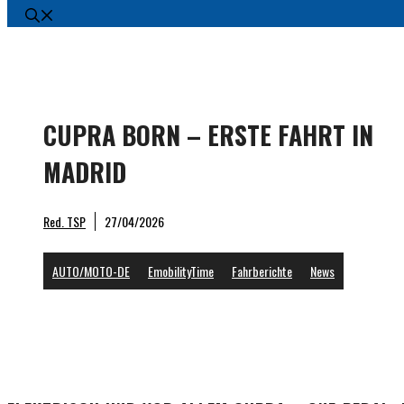
CUPRA BORN – ERSTE FAHRT IN
MADRID
New CU
Red. TSP
27/04/2026
AUTO/MOTO-DE
EmobilityTime
Fahrberichte
News