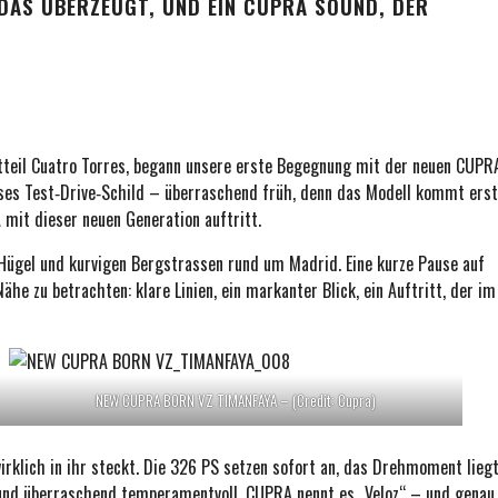
DAS ÜBERZEUGT, UND EIN CUPRA SOUND, DER
tteil Cuatro Torres, begann unsere erste Begegnung mit der neuen CUPR
ses Test‑Drive‑Schild – überraschend früh, denn das Modell kommt erst
mit dieser neuen Generation auftritt.
n Hügel und kurvigen Bergstrassen rund um Madrid. Eine kurze Pause auf
he zu betrachten: klare Linien, ein markanter Blick, ein Auftritt, der im
NEW CUPRA BORN VZ TIMANFAYA – (Credit: Cupra)
wirklich in ihr steckt. Die 326 PS setzen sofort an, das Drehmoment lieg
e und überraschend temperamentvoll. CUPRA nennt es „Veloz“ – und genau