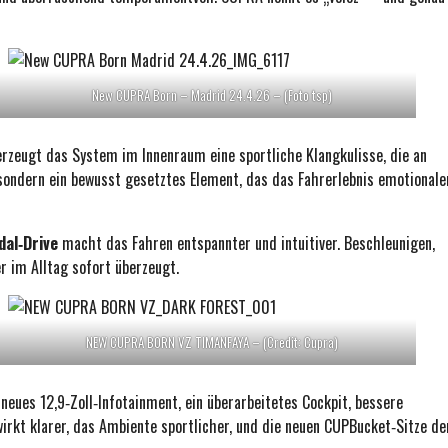
New CUPRA Born – Madrid 24.4.26 – (Foto tsp)
rzeugt das System im Innenraum eine sportliche Klangkulisse, die an
sondern ein bewusst gesetztes Element, das das Fahrerlebnis emotionale
dal‑Drive
macht das Fahren entspannter und intuitiver. Beschleunigen,
r im Alltag sofort überzeugt.
NEW CUPRA BORN VZ TIMANFAYA – (Credit: Cupra)
neues 12,9‑Zoll‑Infotainment, ein überarbeitetes Cockpit, bessere
irkt klarer, das Ambiente sportlicher, und die neuen CUPBucket‑Sitze de