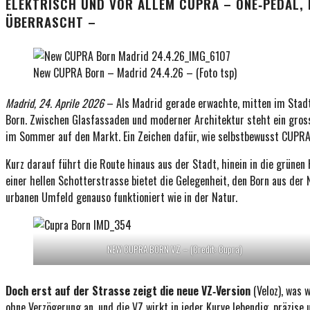
ELEKTRISCH UND VOR ALLEM CUPRA – ONE‑PEDAL, 
ÜBERRASCHT –
New CUPRA Born – Madrid 24.4.26 – (Foto tsp)
Madrid, 24. Aprile 2026
– Als Madrid gerade erwachte, mitten im Stad
Born. Zwischen Glasfassaden und moderner Architektur steht ein gros
im Sommer auf den Markt. Ein Zeichen dafür, wie selbstbewusst CUPRA 
Kurz darauf führt die Route hinaus aus der Stadt, hinein in die grüne
einer hellen Schotterstrasse bietet die Gelegenheit, den Born aus der Nä
urbanen Umfeld genauso funktioniert wie in der Natur.
NEW CUPRA BORN VZ – (Credit: Cupra)
Doch erst auf der Strasse zeigt die neue VZ‑Version
(Veloz), was 
ohne Verzögerung an, und die VZ wirkt in jeder Kurve lebendig, präzis