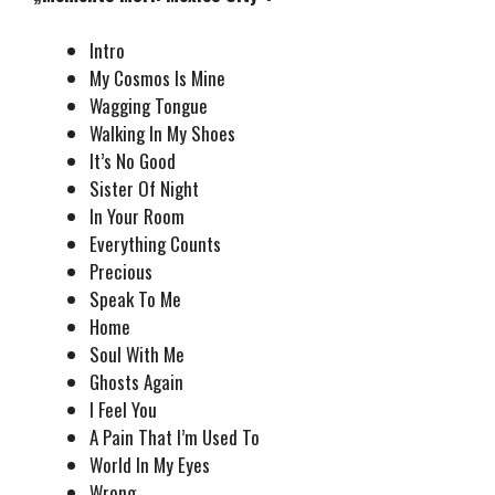
Intro
My Cosmos Is Mine
Wagging Tongue
Walking In My Shoes
It’s No Good
Sister Of Night
In Your Room
Everything Counts
Precious
Speak To Me
Home
Soul With Me
Ghosts Again
I Feel You
A Pain That I’m Used To
World In My Eyes
Wrong