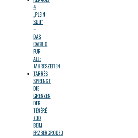
4
„PLEIN
SUD“
–
DAS
CABRIO
FÜR
ALLE
JAHRESZEITEN
TARRÉS
SPRENGT
DIE
GRENZEN
DER
TÉNÉRÉ
700
BEIM
ERZBERGRODEO