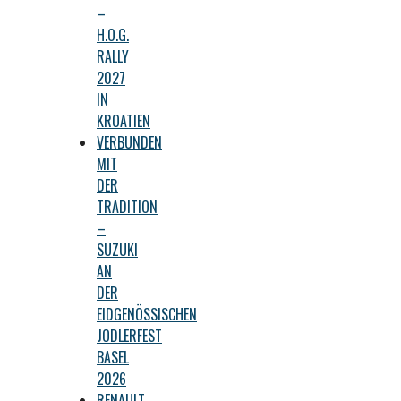
–
H.O.G.
RALLY
2027
IN
KROATIEN
VERBUNDEN
MIT
DER
TRADITION
–
SUZUKI
AN
DER
EIDGENÖSSISCHEN
JODLERFEST
BASEL
2026
RENAULT