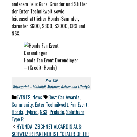
anderem Felix Kunz, Gründer und Stifter
der Enter Technikwelt sowie
leidenschaftlicher Honda-Sammler,
darunter S600, S800, S2000, CRX und
NSX.
Honda Fan Event Derendingen
– (Credit: Honda)
Red. TSP
Tuttosprint – Mobilität, Motoren, Reisen und Lifestyle.
Kategorien
Schlagwörter
EVENTS
,
News
Best Car Awards
,
Community
,
Enter Technikwelt
,
Fan Event
,
Honda
,
Hybrid
,
NSX
,
Prelude
,
Solothurn
,
Type R
HYUNDAI ZEICHNET ALCARDIS AUS:
SCHWEIZER PARTNER IST “DEALER OF THE