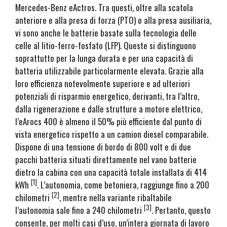
Mercedes-Benz eActros. Tra questi, oltre alla scatola
anteriore e alla presa di forza (PTO) o alla presa ausiliaria,
vi sono anche le batterie basate sulla tecnologia delle
celle al litio-ferro-fosfato (LFP). Queste si distinguono
soprattutto per la lunga durata e per una capacità di
batteria utilizzabile particolarmente elevata. Grazie alla
loro efficienza notevolmente superiore e ad ulteriori
potenziali di risparmio energetico, derivanti, tra l’altro,
dalla rigenerazione e dalle strutture a motore elettrico,
l’eArocs 400 è almeno il 50% più efficiente dal punto di
vista energetico rispetto a un camion diesel comparabile.
Dispone di una tensione di bordo di 800 volt e di due
pacchi batteria situati direttamente nel vano batterie
dietro la cabina con una capacità totale installata di 414
[1]
kWh
. L’autonomia, come betoniera, raggiunge fino a 200
[2]
chilometri
, mentre nella variante ribaltabile
[3]
l’autonomia sale fino a 240 chilometri
. Pertanto, questo
consente, per molti casi d’uso, un’intera giornata di lavoro