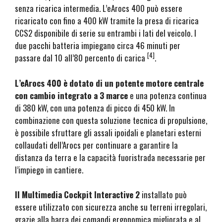
senza ricarica intermedia. L’eArocs 400 può essere
ricaricato con fino a 400 kW tramite la presa di ricarica
CCS2 disponibile di serie su entrambi i lati del veicolo. I
due pacchi batteria impiegano circa 46 minuti per
[4]
passare dal 10 all’80 percento di carica
.
L’eArocs 400 è dotato di un potente motore centrale
con cambio integrato a 3 marce
e una potenza continua
di 380 kW, con una potenza di picco di 450 kW. In
combinazione con questa soluzione tecnica di propulsione,
è possibile sfruttare gli assali ipoidali e planetari esterni
collaudati dell’Arocs per continuare a garantire la
distanza da terra e la capacità fuoristrada necessarie per
l’impiego in cantiere.
Il Multimedia Cockpit Interactive 2
installato può
essere utilizzato con sicurezza anche su terreni irregolari,
grazie alla barra dei comandi ergonomica migliorata e al