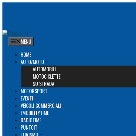
Vai
al
contenuto
MENU
HOME
AUTO/MOTO
AUTOMOBILI
MOTOCICLETTE
SU STRADA
MOTORSPORT
EVENTI
VEICOLI COMMERCIALI
EMOBILITYTIME
RADIOTIME
PUNTOIT
TURISMO