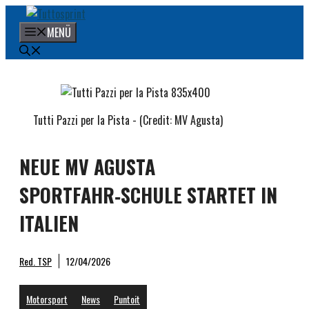
Zum
Inhalt
MENÜ
springen
Tutti Pazzi per la Pista - (Credit: MV Agusta)
NEUE MV AGUSTA
SPORTFAHR‑SCHULE STARTET IN
ITALIEN
Red. TSP
12/04/2026
Motorsport
News
Puntoit