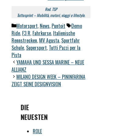
Red. TSP
Tuttosprint – Mobilità, motori, viaggi e lifestyle.
Kategorien
Schlagwörter
Motorsport
,
News
,
Puntoit
Demo
Ride
,
F3 R
,
Fahrkurse
,
Italienische
Rennstrecken
,
MV Agusta
,
Sportfahr
Schule
,
Supersport
,
Tutti Pazzi per la
Pista
YAMAHA UND SESSA MARINE – NEUE
ALLIANZ
MILANO DESIGN WEEK – PININFARINA
ZEIGT SEINE DESIGNVISION
DIE
NEUESTEN
ROLE