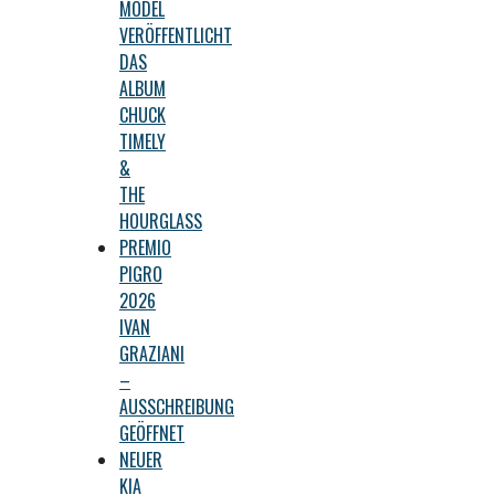
MODEL
VERÖFFENTLICHT
DAS
ALBUM
CHUCK
TIMELY
&
THE
HOURGLASS
PREMIO
PIGRO
2026
IVAN
GRAZIANI
–
AUSSCHREIBUNG
GEÖFFNET
NEUER
KIA