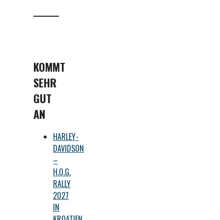
KOMMT
SEHR
GUT
AN
HARLEY-
DAVIDSON
–
H.O.G.
RALLY
2027
IN
KROATIEN