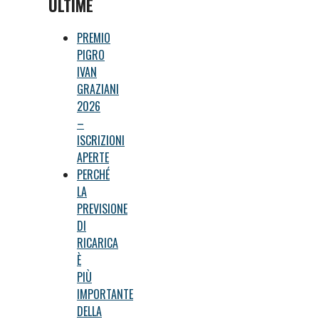
ULTIME
PREMIO
PIGRO
IVAN
GRAZIANI
2026
–
ISCRIZIONI
APERTE
PERCHÉ
LA
PREVISIONE
DI
RICARICA
È
PIÙ
IMPORTANTE
DELLA