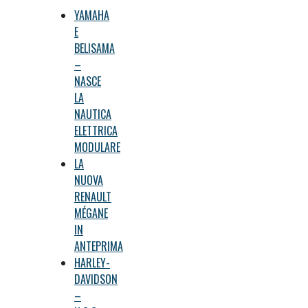
YAMAHA
E
BELISAMA
–
NASCE
LA
NAUTICA
ELETTRICA
MODULARE
LA
NUOVA
RENAULT
MÉGANE
IN
ANTEPRIMA
HARLEY-
DAVIDSON
–