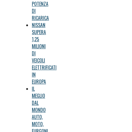
POTENZA
DI
RICARICA
NISSAN
SUPERA
1,25
MILIONI
DI
VEICOLI
ELETTRIFICATI
IN
EUROPA
IL
MEGLIO
DAL
MONDO
AUTO,
MOTO,
FURGONI