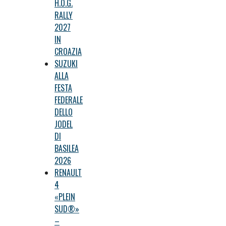
H.O.G.
RALLY
2027
IN
CROAZIA
SUZUKI
ALLA
FESTA
FEDERALE
DELLO
JODEL
DI
BASILEA
2026
RENAULT
4
«PLEIN
SUD®»
–