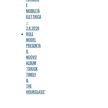
E
MOBILITÀ
ELETTRICA
–
2.8.2026
ROLE
MODEL
PRESENTA
IL
NUOVO
ALBUM
“CHUCK
TIMELY
&
THE
HOURGLASS”