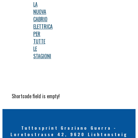
LA
NUOVA
CABRIO
ELETTRICA
PER
TUTTE
LE
STAGIONI
Shortcode field is empty!
Tuttosprint Graziano Guerra -
Loretostrasse 42, 9620 Lichtensteig